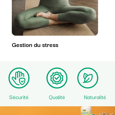
tress
Beauté
Sécurité
Qualité
Naturalité