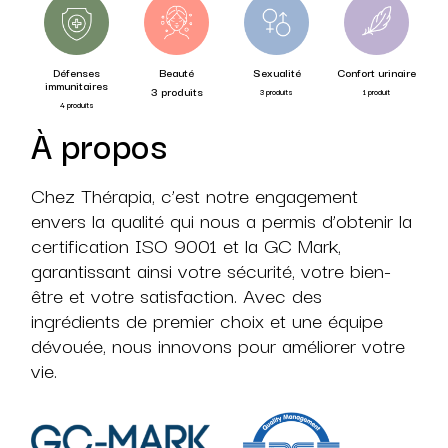
Défenses
Beauté
Sexualité
Confort urinaire
Gestion du po
munitaires
3 produits
3 produits
1 produit
4 produits
4 produits
À propos
Chez Thérapia, c’est notre engagement
envers la qualité qui nous a permis d’obtenir la
certification ISO 9001 et la GC Mark,
garantissant ainsi votre sécurité, votre bien-
être et votre satisfaction. Avec des
ingrédients de premier choix et une équipe
dévouée, nous innovons pour améliorer votre
vie.