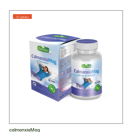
30 gélules
calmanxiaMag