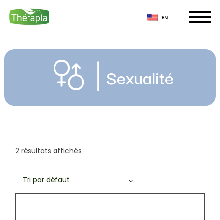
Skip
to
EN
the
content
Sexualité
2 résultats affichés
Tri par défaut