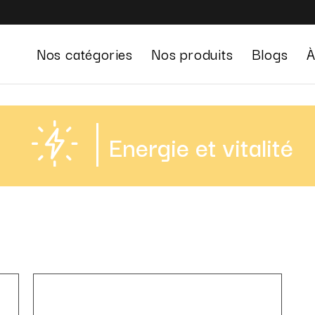
Nos catégories
Nos produits
Blogs
À
Gestion du stress
Energie et vitalité
Système digestif
Défenses immunitaires
Beauté
Sexualité
Confort urinaire
⁠Gestion du poids
Energie et vitalité