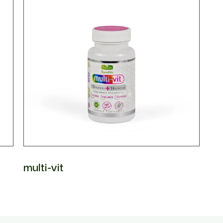
Santé respiratoire
Mémoire
Santé articulaire et
musculaire
multi-vit