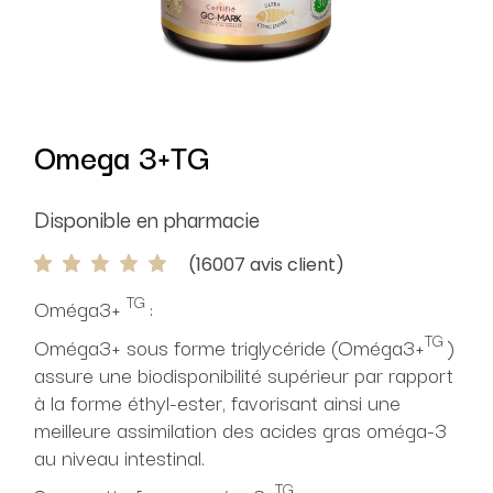
Omega 3+TG
Disponible en pharmacie
(
16007
avis client)
TG
Oméga3+
:
TG
Oméga3+ sous forme triglycéride (Oméga3+
)
assure une biodisponibilité supérieur par rapport
à la forme éthyl-ester, favorisant ainsi une
meilleure assimilation des acides gras oméga-3
au niveau intestinal.
TG