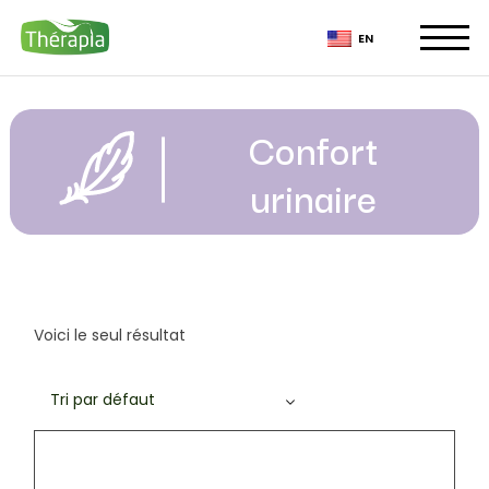
Skip
to
EN
the
content
Confort
urinaire
Voici le seul résultat
Tri par défaut