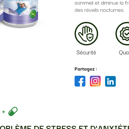
sommeil et diminue la 
Santé respiratoire
des réveils nocturnes.
Mémoire
Santé articulaire et
musculaire
Sécurité
Qual
Partagez :
OBLÈME DE STRESS ET D’ANXIÉT