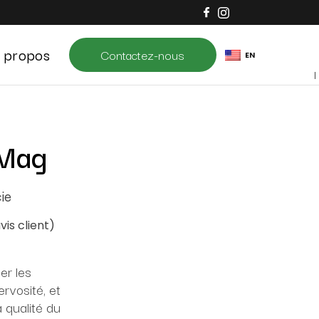
 propos
Contactez-nous
EN
aMag
ie
vis client)
er les
ervosité, et
a qualité du