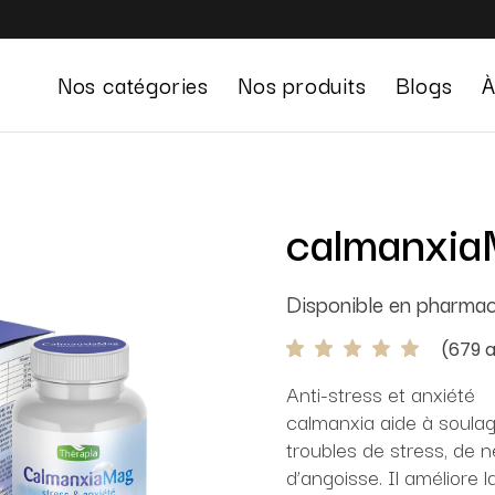
Nos catégories
Nos produits
Blogs
À
Gestion du stress
calmanxi
Système digestif
Défenses immunitaires
Disponible en pharmac
Beauté
Sexualité
(
679
a
Confort urinaire
Anti-stress et anxiété
calmanxia aide à soulag
⁠Gestion du poids
troubles de stress, de n
Energie et vitalité
d’angoisse. Il améliore l