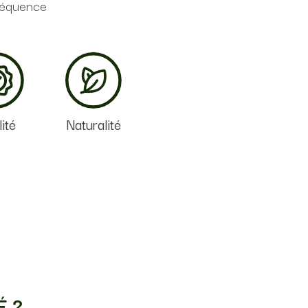
fréquence
ité
Naturalité
É ?