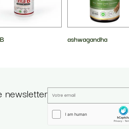
-B
ashwagandha
e newsletter
Veuillez laisser ce champ vide.