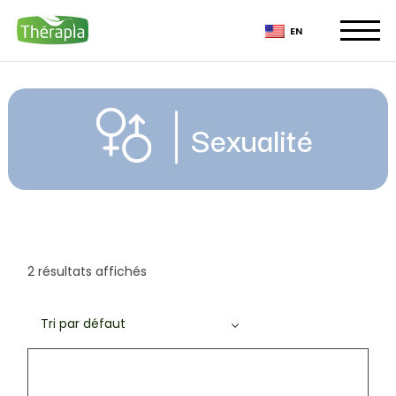
Skip
to
EN
the
content
Sexualité
2 résultats affichés
Tri par défaut