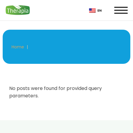
Skip
to
EN
the
content
Home
No posts were found for provided query
parameters.