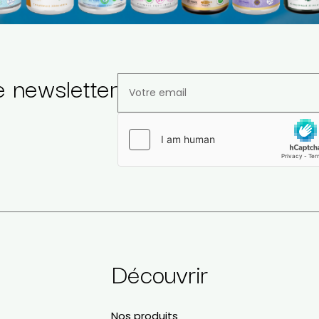
e newsletter
Veuillez laisser ce champ vide.
a
Découvrir
Nos produits