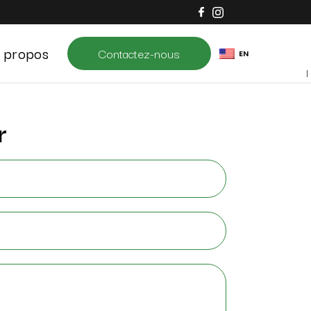
 propos
Contactez-nous
EN
r