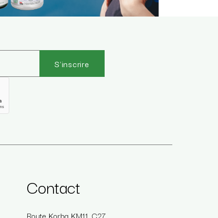
S'inscrire
Contact
Route Korba KM11, C27