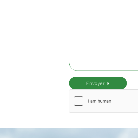
Santé respiratoire
Mémoire
Santé articulaire et
musculaire
Envoyer
Veuillez laisser ce champ vid