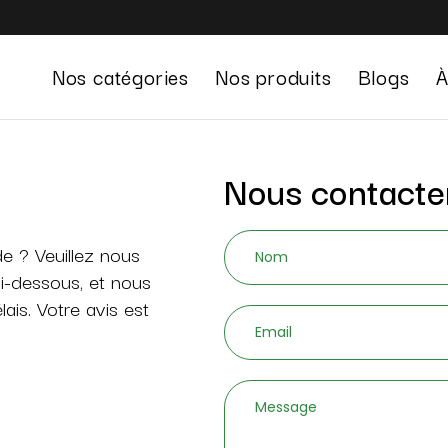
Nos catégories
Nos produits
Blogs
À
Gestion du stress
Nous contacte
Système digestif
Défenses immunitaires
e ? Veuillez nous
Beauté
ci-dessous, et nous
ais. Votre avis est
Sexualité
Confort urinaire
⁠Gestion du poids
Energie et vitalité