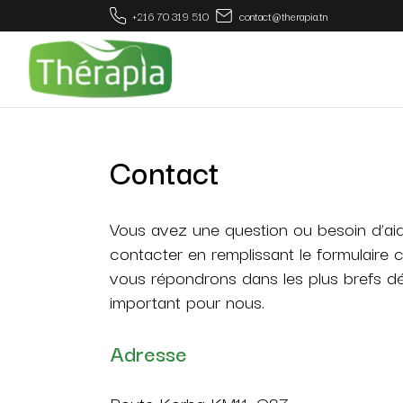
+216 70 319 510
contact@therapia.tn
Gestion du stress
Système digestif
Défenses immunitaires
Beauté
Contact
Sexualité
Confort urinaire
Vous avez une question ou besoin d’aid
⁠Gestion du poids
contacter en remplissant le formulaire 
Energie et vitalité
vous répondrons dans les plus brefs dél
important pour nous.
Santé respiratoire
Mémoire
Adresse
Santé articulaire et
musculaire
Route Korba KM11, C27