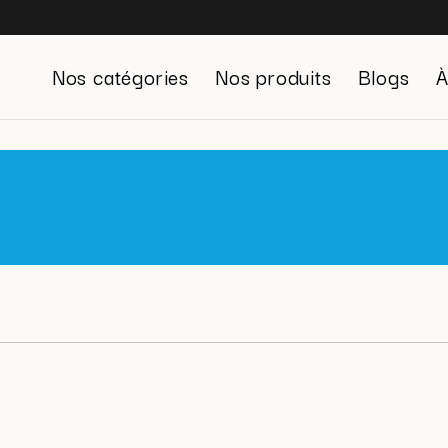
Nos catégories
Nos produits
Blogs
À
Gestion du stress
Système digestif
Défenses immunitaires
Beauté
Sexualité
Confort urinaire
⁠Gestion du poids
Energie et vitalité