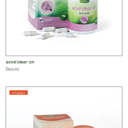
acné’clear-zn
Beauté
60 gélules