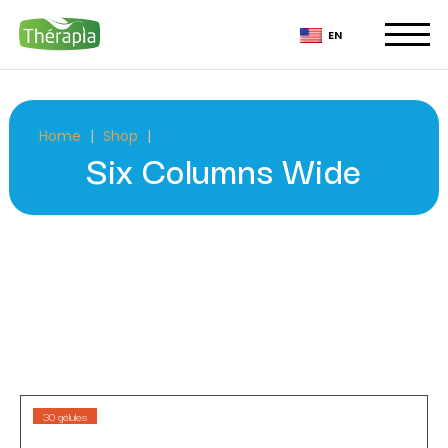
EN
Home
Shop
Six Columns Wide
30 gélules