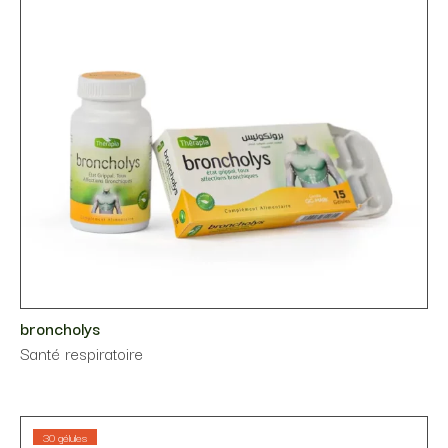
broncholys
Santé respiratoire
30 gélules