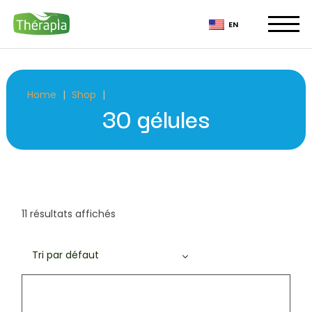
Skip
to
EN
the
content
Home
Shop
30 gélules
11 résultats affichés
Tri par défaut