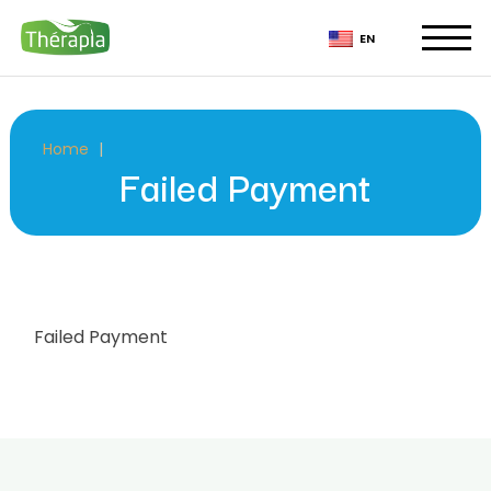
Skip
to
EN
the
content
Home
Failed Payment
Failed Payment