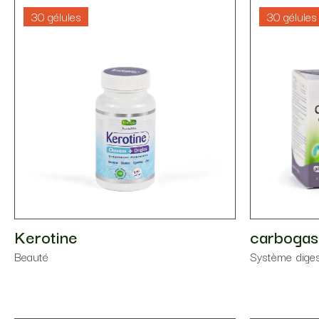
30 gélules
30 gélules
Kerotine
carbogas
Beauté
Système diges