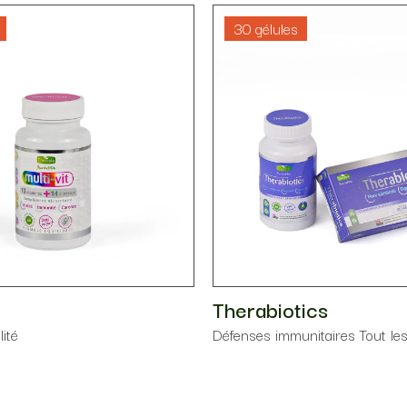
30 gélules
Therabiotics
lité
Défenses immunitaires
Tout le