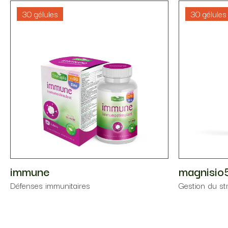
30 gélules
30 gélules
immune
magnisi
Défenses immunitaires
Gestion du st