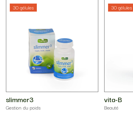
30 gélules
30 gélules
slimmer3
vita-B
⁠Gestion du poids
Beauté