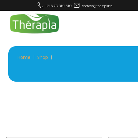
+216 70 319 510
contact@therapia.tn
Gestion du stress
Système digestif
Défenses immunitaires
Beauté
Sexualité
Home
Shop
Confort urinaire
⁠Gestion du poids
Energie et vitalité
Santé respiratoire
Mémoire
Santé articulaire et
musculaire