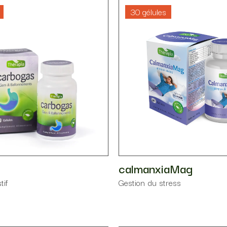
Santé respiratoire
30 gélules
Mémoire
Santé articulaire et
musculaire
calmanxiaMag
tif
Gestion du stress