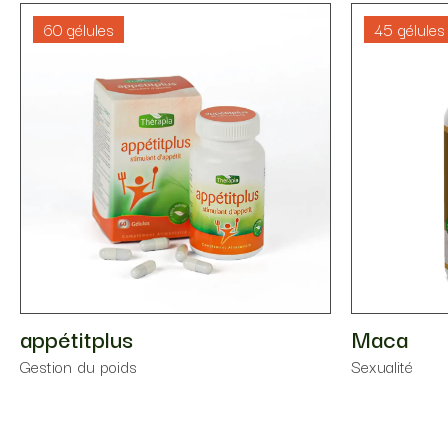
60 gélules
45 gélules
appétitplus
Maca
⁠Gestion du poids
Sexualité