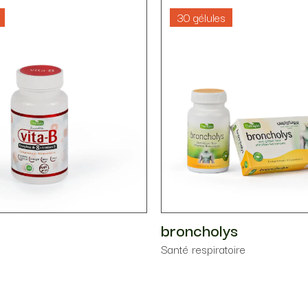
30 gélules
broncholys
Santé respiratoire