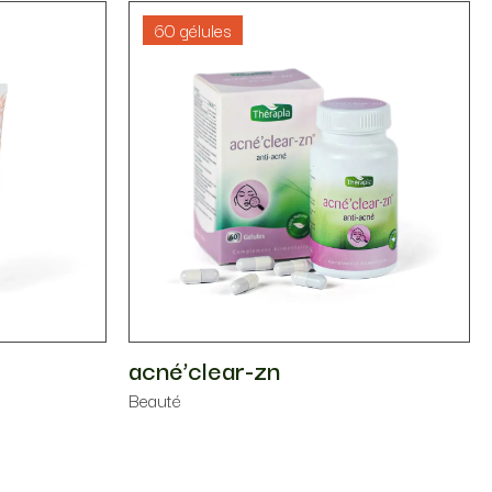
60 gélules
acné’clear-zn
Beauté