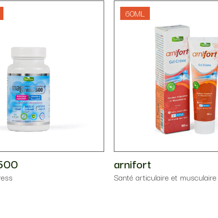
60ML
o500
arnifort
ress
Santé articulaire et musculaire