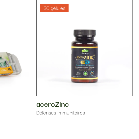
30 gélules
aceroZinc
Défenses immunitaires