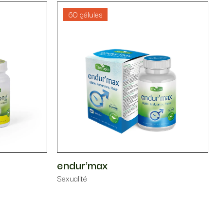
60 gélules
endur’max
Sexualité